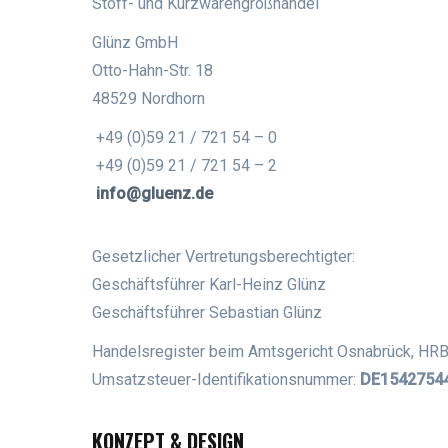
Stoff- und Kurzwarengroßhandel
Glünz GmbH
Otto-Hahn-Str. 18
48529 Nordhorn
+49 (0)59 21 / 721 54 – 0
+49 (0)59 21 / 721 54 – 2
info@gluenz.de
Gesetzlicher Vertretungsberechtigter:
Geschäftsführer Karl-Heinz Glünz
Geschäftsführer Sebastian Glünz
Handelsregister beim Amtsgericht Osnabrück, HRB
Umsatzsteuer-Identifikationsnummer:
DE1542754
KONZEPT & DESIGN